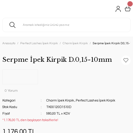
Anasayfa
Perfect Lashes İpek Kirpik
Charm İpek Kirpik
Serpme İpek Kirpik D.0,15-
Serpme İpek Kirpik D.0,15-10mm
0 Yorum
Kategori
Charm İpek Kirpik
,
Perfect Lashes İpek Kirpik
Stok Kodu
TK00120D1510D
Fiyat
980,00 TL + KDV
*1.176,00 TL den başlayan taksitlerle!
1.176,00 TL