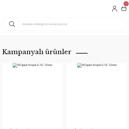
ICURL LASH LIFTING
Kampanyalı ürünler
6-8 hafta kalıcılık.
Tıkla