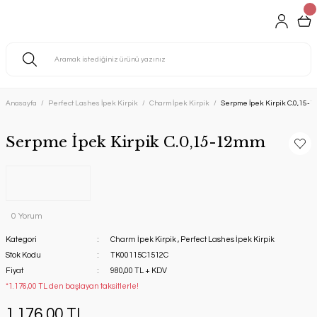
Anasayfa
Perfect Lashes İpek Kirpik
Charm İpek Kirpik
Serpme İpek Kirpik C.0,15-
Serpme İpek Kirpik C.0,15-12mm
0 Yorum
Kategori
Charm İpek Kirpik
,
Perfect Lashes İpek Kirpik
Stok Kodu
TK00115C1512C
Fiyat
980,00 TL + KDV
*1.176,00 TL den başlayan taksitlerle!
1.176,00 TL